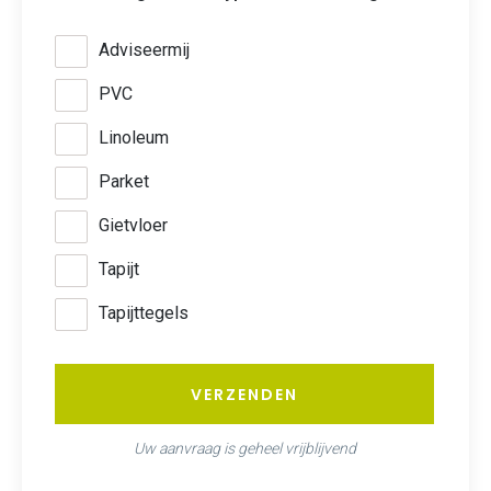
Adviseermij
PVC
Linoleum
Parket
Gietvloer
Tapijt
Tapijttegels
VERZENDEN