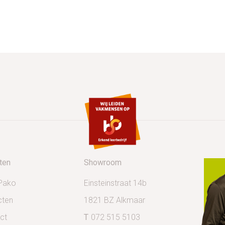
ten
Showroom
Pako
Einsteinstraat 14b
cten
1821 BZ Alkmaar
ct
T
072 515 5103