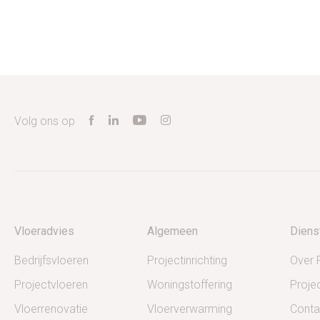
Volg ons op
Vloeradvies
Algemeen
Diens
Bedrijfsvloeren
Projectinrichting
Over 
Projectvloeren
Woningstoffering
Proje
Vloerrenovatie
Vloerverwarming
Conta