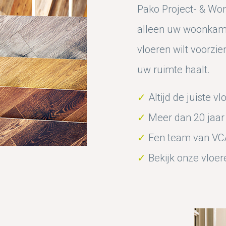
Pako Project- & Woni
alleen uw woonkame
vloeren wilt voorzien
uw ruimte haalt.
✓
Altijd de juiste v
✓
Meer dan 20 jaar t
✓
Een team van VCA
✓
Bekijk onze vloe