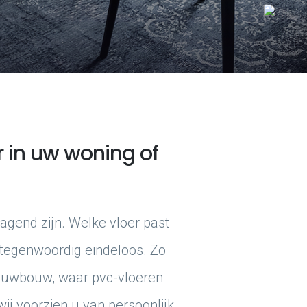
r in uw woning of
dagend zijn. Welke vloer past
 tegenwoordig eindeloos. Zo
nieuwbouw, waar pvc-vloeren
 wij voorzien u van persoonlijk